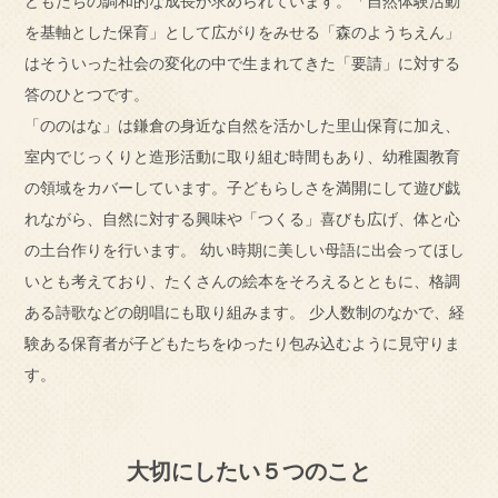
どもたちの調和的な成長が求められています。「自然体験活動
を基軸とした保育」として広がりをみせる「森のようちえん」
はそういった社会の変化の中で生まれてきた「要請」に対する
答のひとつです。
「ののはな」は鎌倉の身近な自然を活かした里山保育に加え、
室内でじっくりと造形活動に取り組む時間もあり、幼稚園教育
の領域をカバーしています。子どもらしさを満開にして遊び戯
れながら、自然に対する興味や「つくる」喜びも広げ、体と心
の土台作りを行います。 幼い時期に美しい母語に出会ってほし
いとも考えており、たくさんの絵本をそろえるとともに、格調
ある詩歌などの朗唱にも取り組みます。 少人数制のなかで、経
験ある保育者が子どもたちをゆったり包み込むように見守りま
す。
大切にしたい５つのこと