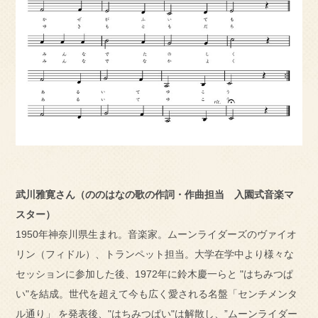
武川雅寛さん（ののはなの歌の作詞・作曲担当 入園式音楽マ
スター）
1950年神奈川県生まれ。音楽家。ムーンライダーズのヴァイオ
リン（フィドル）、トランペット担当。大学在学中より様々な
セッションに参加した後、1972年に鈴木慶一らと "はちみつぱ
い"を結成。世代を超えて今も広く愛される名盤「センチメンタ
ル通り」 を発表後、"はちみつぱい"は解散し、”ムーンライダー