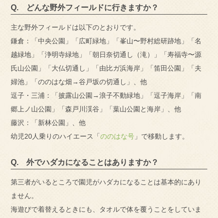
Q. どんな野外フィールドに行きますか？
主な野外フィールドは以下のとおりです。
鎌倉：「中央公園」「広町緑地」「峯山〜野村総研跡地」「名
越緑地」「浄明寺緑地」「朝日奈切通し（滝）」「寿福寺〜源
氏山公園」「大仏切通し」「由比ガ浜海岸」「笛田公園」「夫
婦池」「ののはな畑→谷戸坂の切通し」、他
逗子・三浦：「披露山公園→浪子不動緑地」「逗子海岸」「南
郷上ノ山公園」「森戸川渓谷」「葉山公園と海岸」、他
藤沢：「新林公園」、他
幼児20人乗りのハイエース「
ののはな号
」で移動します。
Q. 外でハダカになることはありますか？
第三者がいるところで園児がハダカになることは基本的にあり
ません。
海遊びで着替えるときにも、タオルで体を覆うことをしていま