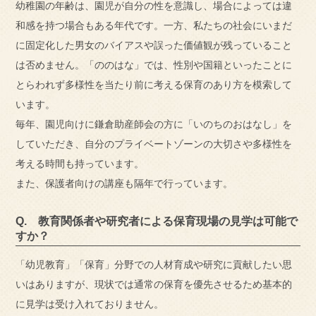
幼稚園の年齢は、園児が自分の性を意識し、場合によっては違
和感を持つ場合もある年代です。一方、私たちの社会にいまだ
に固定化した男女のバイアスや誤った価値観が残っていること
は否めません。「ののはな」では、性別や国籍といったことに
とらわれず多様性を当たり前に考える保育のあり方を模索して
います。
毎年、園児向けに鎌倉助産師会の方に「いのちのおはなし」を
していただき、自分のプライベートゾーンの大切さや多様性を
考える時間も持っています。
また、保護者向けの講座も隔年で行っています。
Q. 教育関係者や研究者による保育現場の見学は可能で
すか？
「幼児教育」「保育」分野での人材育成や研究に貢献したい思
いはありますが、現状では通常の保育を優先させるため基本的
に見学は受け入れておりません。