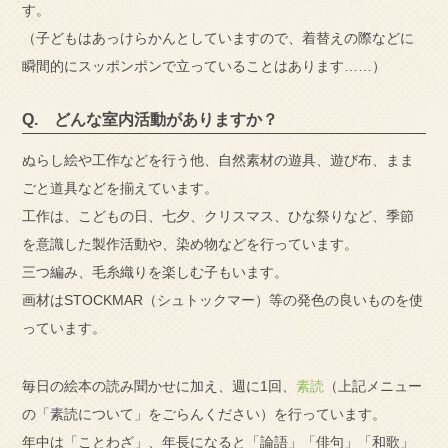
す。
（子どもはあっけらかんとしていますので、着替えの際などに
瞬間的にスッポンポンで立っていることはあります……）
Q. どんな室内活動がありますか？
ぬらし絵や工作などを行う他、自然素材の遊具、遊び布、まま
ごと道具などを揃えています。
工作は、こどもの日、七夕、クリスマス、ひな祭りなど、季節
を意識した製作活動や、染め物などを行っています。
三つ編み、毛糸織りを楽しむ子もいます。
画材はSTOCKMAR（シュトックマー）等の発色の良いものを使
っています。
毎日の絵本の読み聞かせに加え、週に1回、
素読
（上記メニュー
の「素読について」をごらんください）を行っています。
年中は「ことわざ」、年長になると「論語」「俳句」「和歌」