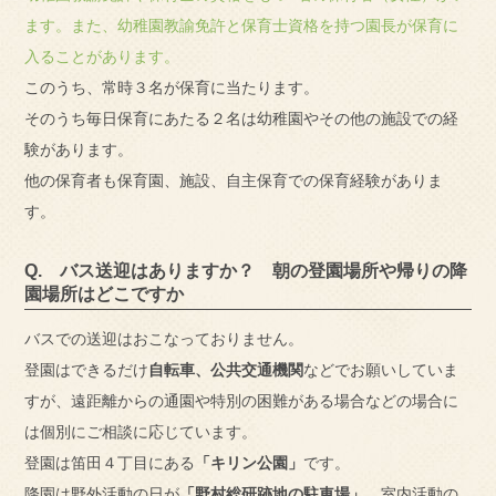
ます。また、幼稚園教諭免許と保育士資格を持つ園長が保育に
入ることがあります。
このうち、常時３名が保育に当たります。
そのうち毎日保育にあたる２名は幼稚園やその他の施設での経
験があります。
他の保育者も保育園、施設、自主保育での保育経験がありま
す。
Q. バス送迎はありますか？ 朝の登園場所や帰りの降
園場所はどこですか
バスでの送迎はおこなっておりません。
登園はできるだけ
自転車、公共交通機関
などでお願いしていま
すが、遠距離からの通園や特別の困難がある場合などの場合に
は個別にご相談に応じています。
登園は笛田４丁目にある
「キリン公園」
です。
降園は野外活動の日が
「野村総研跡地の駐車場」
、室内活動の